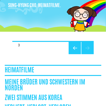
SUNG-HYUNG CHO. HEIMATFILME.
SEITE
3
VORHERIG
E SEITE
HEIMATFILME
MEINE BRÜDER UND SCHWESTERN IM
NORDEN
ZWEI STIMMEN AUS KOREA