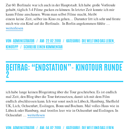
Zur 60. Berlinale war ich auch in der Hauptstadt. Ich habe große Vorfreude
gehabt, täglich 3-4 Filme gucken zu können. In letzter Zeit konnte ich mir
kaum Filme anschauen. Wenn man selbst Filme macht, bleibt
einem keine Zeit, selber ins Kino zu gehen… Darunter litt ich sehr und freute
mich wie ein Kind auf die Berlinale. In Berlin angekommen fühlte …
„Berlinale“
weiterlesen
AUTOR
VERÖFFENTLICHT
KATEGORIEN
ADMINISTRATOR
22.02.2010
DIE WELT UND DAS LEBEN
,
AM
ZU
KINOTIPP
SCHREIBE EINEN KOMMENTAR
BERLINALE
“ENDSTATION”- KINOTOUR RUNDE
2
ich habe lange keinen Blogeintrag über die Tour geschrieben. Es ist endlich
mal Zeit, den Blog über die Tour fortzusetzen, damit ich mit dem Film
endlich abschliessen kann. Ich war sonst noch in Lübeck, Hamburg, Sheffield
UK, Lich, Ochsenfurt, Esslingen, Bonn und Bochum. Mal volles Haus wie in
Lübeck oder Hamburg, mal trostlos leer wie in Ochsenfurt und Esslingen. In
„“Endstation”- Kinotour Runde 2“
Ochsenfurt …
weiterlesen
AUTOR
VERÖFFENTLICHT
KATEGORIEN
ADMINISTRATOR
04.02.2010
DIE WELT UND DAS LEBEN
,