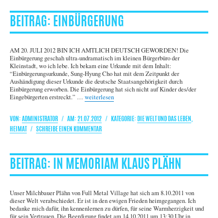
EINBÜRGERUNG
AM 20. JULI 2012 BIN ICH AMTLICH DEUTSCH GEWORDEN! Die
Einbürgerung geschah ultra-undramatisch im kleinen Bürgerbüro der
Kleinstadt, wo ich lebe. Ich bekam eine Urkunde mit dem Inhalt:
“Einbürgerungsurkunde, Sung-Hyung Cho hat mit dem Zeitpunkt der
Aushändigung dieser Urkunde die deutsche Staatsangehörigkeit durch
Einbürgerung erworben. Die Einbürgerung hat sich nicht auf Kinder des/der
„Einbürgerung“
Eingebürgerten erstreckt.” …
weiterlesen
AUTOR
VERÖFFENTLICHT
KATEGORIEN
ADMINISTRATOR
21.07.2012
DIE WELT UND DAS LEBEN
,
AM
ZU
HEIMAT
SCHREIBE EINEN KOMMENTAR
EINBÜRGERUNG
IN MEMORIAM KLAUS PLÄHN
Unser Milchbauer Plähn von Full Metal Village hat sich am 8.10.2011 von
dieser Welt verabschiedet. Er ist in den ewigen Frieden heimgegangen. Ich
bedanke mich dafür, ihn kennenlernen zu dürfen, für seine Warmherzigkeit und
für sein Vertrauen. Die Beerdigung findet am 14.10.2011 um 13:30 Uhr in