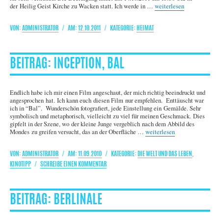
„In Memoriam Klaus Plä
der Heilig Geist Kirche zu Wacken statt. Ich werde in …
weiterlesen
AUTOR
VERÖFFENTLICHT
KATEGORIEN
ADMINISTRATOR
12.10.2011
HEIMAT
AM
INCEPTION, BAL
Endlich habe ich mir einen Film angeschaut, der mich richtig beeindruckt und
angesprochen hat. Ich kann euch diesen Film nur empfehlen. Enttäuscht war
ich in “Bal”. Wunderschön fotografiert, jede Einstellung ein Gemälde. Sehr
symbolisch und metaphorisch, vielleicht zu viel für meinen Geschmack. Dies
gipfelt in der Szene, wo der kleine Junge vergeblich nach dem Abbild des
„Inception, Bal“
Mondes zu greifen versucht, das an der Oberfläche …
weiterlesen
AUTOR
VERÖFFENTLICHT
KATEGORIEN
ADMINISTRATOR
11.09.2010
DIE WELT UND DAS LEBEN
,
AM
ZU
KINOTIPP
SCHREIBE EINEN KOMMENTAR
INCEPTION,
BAL
BERLINALE