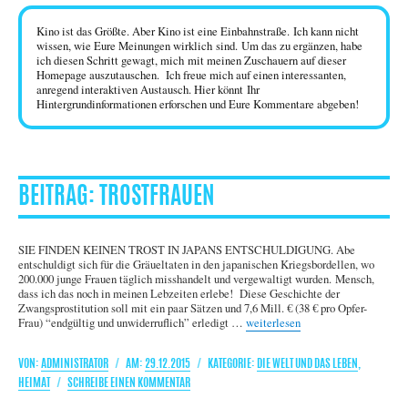
Kino ist das Größte. Aber Kino ist eine Einbahnstraße. Ich kann nicht
wissen, wie Eure Meinungen wirklich sind. Um das zu ergänzen, habe
ich diesen Schritt gewagt, mich mit meinen Zuschauern auf dieser
Homepage auszutauschen. Ich freue mich auf einen interessanten,
anregend interaktiven Austausch. Hier könnt Ihr
Hintergrundinformationen erforschen und Eure Kommentare abgeben!
TROSTFRAUEN
SIE FINDEN KEINEN TROST IN JAPANS ENTSCHULDIGUNG. Abe
entschuldigt sich für die Gräueltaten in den japanischen Kriegsbordellen, wo
200.000 junge Frauen täglich misshandelt und vergewaltigt wurden. Mensch,
dass ich das noch in meinen Lebzeiten erlebe! Diese Geschichte der
Zwangsprostitution soll mit ein paar Sätzen und 7,6 Mill. € (38 € pro Opfer-
„Trostfrauen“
Frau) “endgültig und unwiderruflich” erledigt …
weiterlesen
AUTOR
VERÖFFENTLICHT
KATEGORIEN
ADMINISTRATOR
29.12.2015
DIE WELT UND DAS LEBEN
,
AM
ZU
HEIMAT
SCHREIBE EINEN KOMMENTAR
TROSTFRAUEN