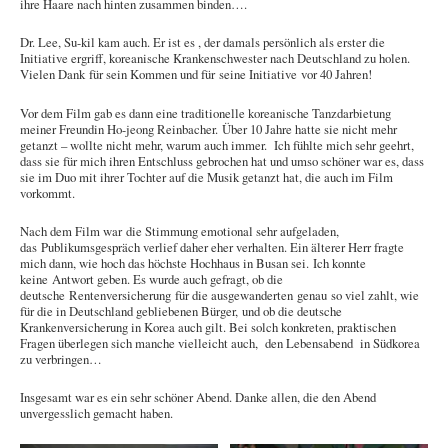
ihre Haare nach hinten zusammen binden….
Dr. Lee, Su-kil kam auch. Er ist es , der damals persönlich als erster die
Initiative ergriff, koreanische Krankenschwester nach Deutschland zu holen.
Vielen Dank für sein Kommen und für seine Initiative vor 40 Jahren!
Vor dem Film gab es dann eine traditionelle koreanische Tanzdarbietung
meiner Freundin Ho-jeong Reinbacher. Über 10 Jahre hatte sie nicht mehr
getanzt – wollte nicht mehr, warum auch immer. Ich fühlte mich sehr geehrt,
dass sie für mich ihren Entschluss gebrochen hat und umso schöner war es, dass
sie im Duo mit ihrer Tochter auf die Musik getanzt hat, die auch im Film
vorkommt.
Nach dem Film war die Stimmung emotional sehr aufgeladen,
das Publikumsgespräch verlief daher eher verhalten. Ein älterer Herr fragte
mich dann, wie hoch das höchste Hochhaus in Busan sei. Ich konnte
keine Antwort geben. Es wurde auch gefragt, ob die
deutsche Rentenversicherung für die ausgewanderten genau so viel zahlt, wie
für die in Deutschland gebliebenen Bürger, und ob die deutsche
Krankenversicherung in Korea auch gilt. Bei solch konkreten, praktischen
Fragen überlegen sich manche vielleicht auch, den Lebensabend in Südkorea
zu verbringen…
Insgesamt war es ein sehr schöner Abend. Danke allen, die den Abend
unvergesslich gemacht haben.