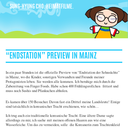
SUNG-HYUNG CHO. HEIMATFILME.
“ENDSTATION” PREVIEW IN MAINZ
In ein paar Stunden ist die offizielle Preview von “Endstation der Sehnsüchte”
in Mainz, wo die Kinder, sonstigen Verwandten und Freunde meiner
Protagonisten leben. Sie werden alle kommen. Ich beruhige mich durch die
Zubereitung von Finger Foods. Habe schon 400 Frühlingsrollchen fritiert und
muss noch Sushis und Pfankuchen abholen.
Es kamen über 150 Besucher. Davon fast ein Drittel meine Landsleute! Einige
sind tatsächlich in koreanischer Tracht erschienen, wie schön…
Ich trug auch ein traditionelle koreanische Tracht. Eine ältere Dame sagte
allerdings zu mir, ich saehe mit meinen offenen Haaren aus wie eine
Wasserleiche. Um das zu vermeiden, solle die Koreanerin zum Trachtenkleid