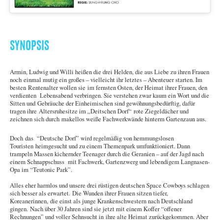
SYNOPSIS
Armin, Ludwig und Willi heißen die drei Helden, die aus Liebe zu ihren Frauen
noch einmal mutig ein großes – vielleicht ihr letztes – Abenteuer starten. Im
besten Rentenalter wollen sie im fernsten Osten, der Heimat ihrer Frauen, den
verdienten Lebensabend verbringen. Sie verstehen zwar kaum ein Wort und die
Sitten und Gebräuche der Einheimischen sind gewöhnungsbedürftig, dafür
tragen ihre Altersruhesitze im „Deitschen Dorf“ rote Ziegeldächer und
zeichnen sich durch makellos weiße Fachwerkwände hinterm Gartenzaun aus.
Doch das “Deutsche Dorf” wird regelmäßig von hemmungslosen
Touristen heimgesucht und zu einem Themenpark umfunktioniert. Dann
trampeln Massen kichernder Teenager durch die Geranien – auf der Jagd nach
einem Schnappschuss mit Fachwerk, Gartenzwerg und lebendigem Langnasen-
Opa im “Teutonic Park”.
Alles eher harmlos und unsere drei rüstigen deutschen Space Cowboys schlagen
sich besser als erwartet. Die Wunden ihrer Frauen sitzen tiefer,
Koreanerinnen, die einst als junge Krankenschwestern nach Deutschland
gingen. Nach über 30 Jahren sind sie jetzt mit einem Koffer “offener
Rechnungen” und voller Sehnsucht in ihre alte Heimat zurückgekommen. Aber