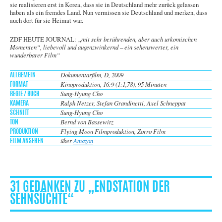
sie realisieren erst in Korea, dass sie in Deutschland mehr zurück gelassen
haben als ein fremdes Land. Nun vermissen sie Deutschland und merken, dass
auch dort für sie Heimat war.
ZDF HEUTE JOURNAL: „
mit sehr berührenden, aber auch urkomischen
Momenten“, liebevoll und augenzwinkernd – ein sehenswerter, ein
wunderbarer Film“
Dokumentarfilm, D, 2009
ALLGEMEIN
Kinoproduktion, 16:9 (1:1,78), 95 Minuten
FORMAT
Sung-Hyung Cho
REGIE / BUCH
Ralph Netzer, Stefan Grandinetti, Axel Schneppat
KAMERA
Sung-Hyung Cho
SCHNITT
Bernd von Bassewitz
TON
Flying Moon Filmproduktion, Zorro Film
PRODUKTION
über
Amazon
FILM ANSEHEN
31 GEDANKEN ZU „ENDSTATION DER
SEHNSÜCHTE“