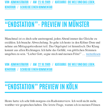
AUTOR
VERÖFFENTLICHT
KATEGORIEN
ADMINISTRATOR
23.10.2009
DIE WELT UND DAS LEBEN
,
AM
ZU
KINOTOUR
SCHREIBE EINEN KOMMENTAR
“ENDSTATION”-
PREVIEW
IN
“ENDSTATION”- PREVIEW IN MÜNSTER
WEIMAR
Manchmal ist es doch sehr anstrengend, jeden Abend immer das Gleiche zu
erzählen. Ich brauche Abwechslung. So gehe ich heute in den Kölner Dom und
nehme am Mittagsgottesdienst teil. Das Orgelspiel ist himmlisch. Der Klang
kommt aus allen Richtungen. Ich habe das Gefühl, von göttlichen Stimmen
„“Endstation”- P
umgeben zu sein. “Lieber Gott, segne mich und meinen Film!” …
weiterlesen
AUTOR
VERÖFFENTLICHT
KATEGORIEN
ADMINISTRATOR
22.10.2009
DIE WELT UND DAS LEBEN
,
AM
ZU
KINOTOUR
SCHREIBE EINEN KOMMENTAR
“ENDSTATION”-
PREVIEW
IN
“ENDSTATION” PREVIEW IN KÖLN
MÜNSTER
Heute hatte ich sehr früh morgens ein Radiointerview. Ich weiß nicht mehr,
worüber wir gesprochen haben. Die letzte Frage, warum ich in meinen Filmen