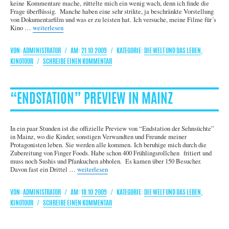
keine Kommentare mache, rüttelte mich ein wenig wach, denn ich finde die
Frage überflüssig. Manche haben eine sehr strikte, ja beschränkte Vorstellung
von Dokumentarfilm und was er zu leisten hat. Ich versuche, meine Filme für´s
„“Endstation” Preview in Köln“
Kino …
weiterlesen
AUTOR
VERÖFFENTLICHT
KATEGORIEN
ADMINISTRATOR
21.10.2009
DIE WELT UND DAS LEBEN
,
AM
ZU
KINOTOUR
SCHREIBE EINEN KOMMENTAR
“ENDSTATION”
PREVIEW
IN
“ENDSTATION” PREVIEW IN MAINZ
KÖLN
In ein paar Stunden ist die offizielle Preview von “Endstation der Sehnsüchte”
in Mainz, wo die Kinder, sonstigen Verwandten und Freunde meiner
Protagonisten leben. Sie werden alle kommen. Ich beruhige mich durch die
Zubereitung von Finger Foods. Habe schon 400 Frühlingsrollchen fritiert und
muss noch Sushis und Pfankuchen abholen. Es kamen über 150 Besucher.
„“Endstation” Preview in Mainz“
Davon fast ein Drittel …
weiterlesen
AUTOR
VERÖFFENTLICHT
KATEGORIEN
ADMINISTRATOR
18.10.2009
DIE WELT UND DAS LEBEN
,
AM
ZU
KINOTOUR
SCHREIBE EINEN KOMMENTAR
“ENDSTATION”
PREVIEW