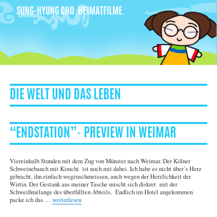
SUNG-HYUNG CHO. HEIMATFILME.
DIE WELT UND DAS LEBEN
“ENDSTATION”- PREVIEW IN WEIMAR
Viereinhalb Stunden mit dem Zug von Münster nach Weimar. Der Kölner
Schweinebauch mit Kimchi ist noch mit dabei. Ich habe es nicht über´s Herz
gebracht, ihn einfach wegzuschmeissen, auch wegen der Herzlichkeit der
Wirtin. Der Gestank aus meiner Tasche mischt sich diskret mit der
Schweißmélange des überfüllten Abteils. Endlich im Hotel angekommen
„“Endstation”- Preview in Weimar“
packe ich das …
weiterlesen