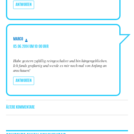
ANTWORTEN
sagt:
MARCO
05.06.2014 UM 10:00 UHR
Habe gestern zufällig reingeschaltet und bin hängengeblieben.
Ich fands großartig und werde es mir noch mal von Anfang an
anschauen!
ANTWORTEN
KOMMENTARNAVIGATION
ÄLTERE KOMMENTARE