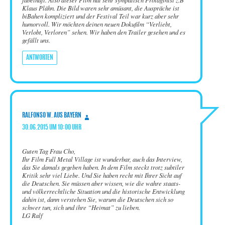
Klaus Plähn. Die Bild waren sehr amüsant, die Auspräche ist
biBahen kompliziert und der Festival Teil war kurz aber sehr
humorvoll. Wir möchten deinen neuen Dokufilm “Verliebt,
Verlobt, Verloren” sehen. Wir haben den Trailer gesehen und es
gefällt uns.
ANTWORTEN
sagt:
RALFONSO W. AUS BAYERN
30.06.2015 UM 10:00 UHR
Guten Tag Frau Cho,
Ihr Film Full Metal Village ist wunderbar, auch das Interview,
das Sie damals gegeben haben. In dem Film steckt trotz subtiler
Kritik sehr viel Liebe. Und Sie haben recht mit Ihrer Sicht auf
die Deutschen. Sie müssen aber wissen, wie die wahre staats-
und völkerrechtliche Situation und die historische Entwicklung
dahin ist, dann verstehen Sie, warum die Deutschen sich so
schwer tun, sich und ihre “Heimat” zu lieben.
LG Ralf