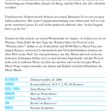
Vertreibung aus Ostpreußen, damals im Krieg, und ihr Glück, das alles überlebt
zu haben.
Familienvater Norbert bastelt derweil an seinem Motorrad. Er ist seit ein paar
Jahren arbeitslos. Mit einer Computerumschulung vom Arbeitsamt will er sich
nicht vertrösten lassen. Er will lieber praktisch arbeiten, aber “in der Gegend
hier is ja nix los”.
Einmal im Jahr jedoch, am ersten Wochenende im August, ist richtig was los in
Wacken. Dann findet für drei Tage das Wacken Open Air Festival statt.
“Wacken rules!” dröhnt es als Schlachtruf, und 40.000 Heavy Metal Fans mit
langen Haaren, schwarzen Ledermänteln und Nietenhalsbändern strömen aus
aller Welt in das Dorf. Sie sind gekommen, um ihre Musik und sich zu feiern.
Schwarze Schlangen bilden sich vor dem kleinen Supermarkt, auf den Wiesen
reiht sich in endloser Weite ein Zelt ans nächste und vor der riesigen Black
Metal Stage wogen tausende von Armen und Köpfen im harten Rhythmus der
Metal Musik.
Dokumentarfilm, D, 2006
ALLGEMEIN
Kinoproduktion, 16:9 (1:1,78), 90 Minuten
FORMAT
Sung-Hyung Cho
REGIE / BUCH
Marcus Winterbauer
KAMERA
Sung-Hyung Cho
SCHNITT
Bernd von Bassewitz
TON
Peyman Yazdanian
MUSIK