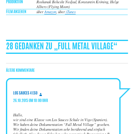
Roshanak Behesht Nedjad, Konstantin Kröning, Helge
PRODUKTION
Albers (Flying Moon)
über
Amazon
, über
iTunes
FILM ANSEHEN
28 GEDANKEN ZU „FULL METAL VILLAGE“
KOMMENTARNAVIGATION
ÄLTERE KOMMENTARE
sagt:
LOS SAUCES 4 ESO
26.10.2015 UM 10:00 UHR
Hallo,
wir sind eine Klasse von Los Sauces Schule in Vigo (Spanien).
Wir haben deine Dokumentation “Full Metal Village” gesehen.
Wir finden deine Dokumentation sehr berührend und einfach
fabelhaft. Also dieser Film hat sehr sympatisch Protaginist z.B