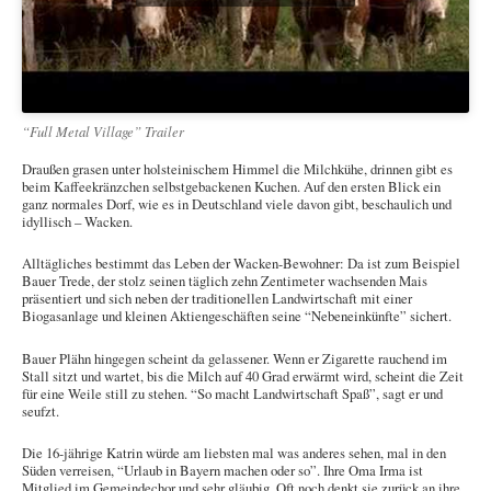
“Full Metal Village” Trailer
Draußen grasen unter holsteinischem Himmel die Milchkühe, drinnen gibt es
beim Kaffeekränzchen selbstgebackenen Kuchen. Auf den ersten Blick ein
ganz normales Dorf, wie es in Deutschland viele davon gibt, beschaulich und
idyllisch – Wacken.
Alltägliches bestimmt das Leben der Wacken-Bewohner: Da ist zum Beispiel
Bauer Trede, der stolz seinen täglich zehn Zentimeter wachsenden Mais
präsentiert und sich neben der traditionellen Landwirtschaft mit einer
Biogasanlage und kleinen Aktiengeschäften seine “Nebeneinkünfte” sichert.
Bauer Plähn hingegen scheint da gelassener. Wenn er Zigarette rauchend im
Stall sitzt und wartet, bis die Milch auf 40 Grad erwärmt wird, scheint die Zeit
für eine Weile still zu stehen. “So macht Landwirtschaft Spaß”, sagt er und
seufzt.
Die 16-jährige Katrin würde am liebsten mal was anderes sehen, mal in den
Süden verreisen, “Urlaub in Bayern machen oder so”. Ihre Oma Irma ist
Mitglied im Gemeindechor und sehr gläubig. Oft noch denkt sie zurück an ihre