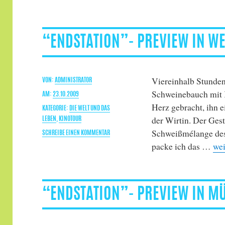
“ENDSTATION”-
PREMIERE
IN
FRANKFURT
“ENDSTATION”- PREVIEW IN W
Viereinhalb Stunde
AUTOR
ADMINISTRATOR
Schweinebauch mit K
VERÖFFENTLICHT
23.10.2009
Herz gebracht, ihn 
AM
KATEGORIEN
DIE WELT UND DAS
der Wirtin. Der Ges
LEBEN
,
KINOTOUR
Schweißmélange des
ZU
SCHREIBE EINEN KOMMENTAR
„“E
“ENDSTATION”-
packe ich das …
wei
PREVIEW
IN
WEIMAR
“ENDSTATION”- PREVIEW IN M