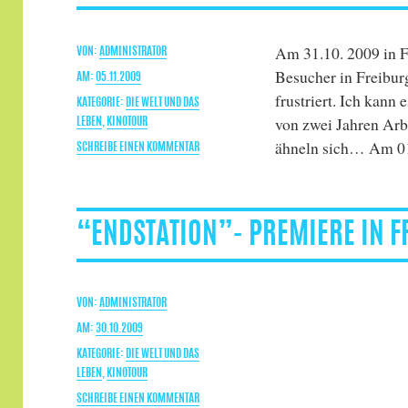
Am 31.10. 2009 in F
AUTOR
ADMINISTRATOR
Besucher in Freiburg
VERÖFFENTLICHT
05.11.2009
frustriert. Ich kann
AM
KATEGORIEN
DIE WELT UND DAS
von zwei Jahren Arbe
LEBEN
,
KINOTOUR
ähneln sich… Am 0
ZU
SCHREIBE EINEN KOMMENTAR
“ENDSTATION”-
KINOTOUR
RUNDE
1
“ENDSTATION”- PREMIERE IN 
AUTOR
ADMINISTRATOR
VERÖFFENTLICHT
30.10.2009
AM
KATEGORIEN
DIE WELT UND DAS
LEBEN
,
KINOTOUR
ZU
SCHREIBE EINEN KOMMENTAR