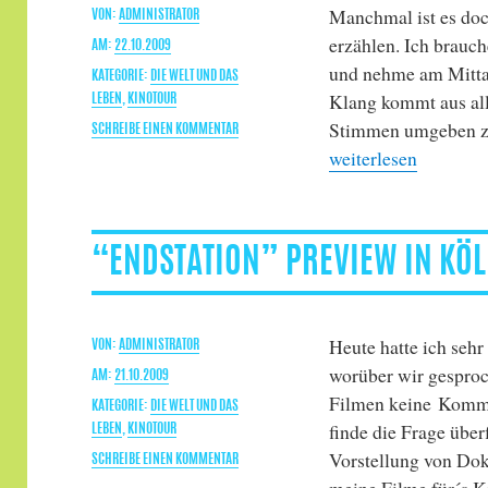
Manchmal ist es doc
AUTOR
ADMINISTRATOR
erzählen. Ich brauc
VERÖFFENTLICHT
22.10.2009
und nehme am Mittag
AM
KATEGORIEN
DIE WELT UND DAS
Klang kommt aus all
LEBEN
,
KINOTOUR
Stimmen umgeben zu
ZU
SCHREIBE EINEN KOMMENTAR
„“Endstation”- Prev
“ENDSTATION”-
weiterlesen
PREVIEW
IN
MÜNSTER
“ENDSTATION” PREVIEW IN KÖ
Heute hatte ich sehr
AUTOR
ADMINISTRATOR
worüber wir gesproc
VERÖFFENTLICHT
21.10.2009
Filmen keine Kommen
AM
KATEGORIEN
DIE WELT UND DAS
finde die Frage über
LEBEN
,
KINOTOUR
Vorstellung von Dok
ZU
SCHREIBE EINEN KOMMENTAR
“ENDSTATION”
meine Filme für´s 