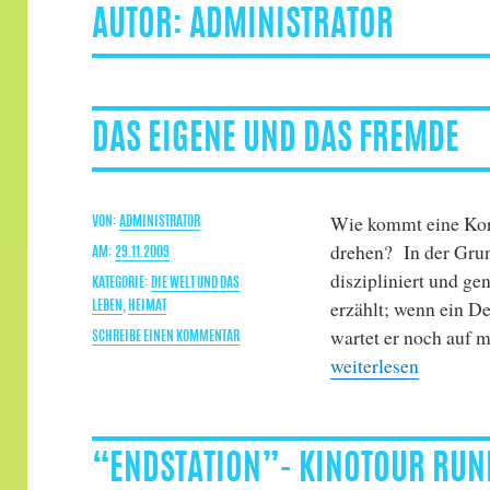
AUTOR:
ADMINISTRATOR
DAS EIGENE UND DAS FREMDE
Wie kommt eine Kore
AUTOR
ADMINISTRATOR
drehen? In der Grun
VERÖFFENTLICHT
29.11.2009
diszipliniert und ge
AM
KATEGORIEN
DIE WELT UND DAS
erzählt; wenn ein D
LEBEN
,
HEIMAT
wartet er noch auf m
ZU
SCHREIBE EINEN KOMMENTAR
„Das Eigene und da
DAS
weiterlesen
EIGENE
UND
DAS
FREMDE
“ENDSTATION”- KINOTOUR RUN