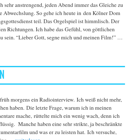
h sehr anstrengend, jeden Abend immer das Gleiche zu
he Abwechslung. So gehe ich heute in den Kölner Dom
sgottesdienst teil. Das Orgelspiel ist himmlisch. Der
en Richtungen. Ich habe das Gefühl, von göttlichen
 sein. “Lieber Gott, segne mich und meinen Film!” …
iew in Münster“
LN
 früh morgens ein Radiointerview. Ich weiß nicht mehr,
hen haben. Die letzte Frage, warum ich in meinen
tare mache, rüttelte mich ein wenig wach, denn ich
flüssig. Manche haben eine sehr strikte, ja beschränkte
umentarfilm und was er zu leisten hat. Ich versuche,
„“Endstation” Preview in Köln“
Kino …
weiterlesen