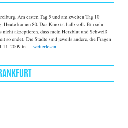
reiburg. Am ersten Tag 5 und am zweiten Tag 10
. Heute kamen 80. Das Kino ist halb voll. Bin sehr
 es nicht akzeptieren, dass mein Herzblut und Schweiß
it so endet. Die Städte sind jeweils andere, die Fragen
„“Endstation”- Kinotour Runde 1“
1.11. 2009 in …
weiterlesen
FRANKFURT