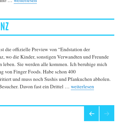
INZ
ist die offizielle Preview von “Endstation der
z, wo die Kinder, sonstigen Verwandten und Freunde
n leben. Sie werden alle kommen. Ich beruhige mich
ng von Finger Foods. Habe schon 400
ritiert und muss noch Sushis und Pfankuchen abholen.
„“Endstation” Preview in M
esucher. Davon fast ein Drittel …
weiterlesen
VORHE