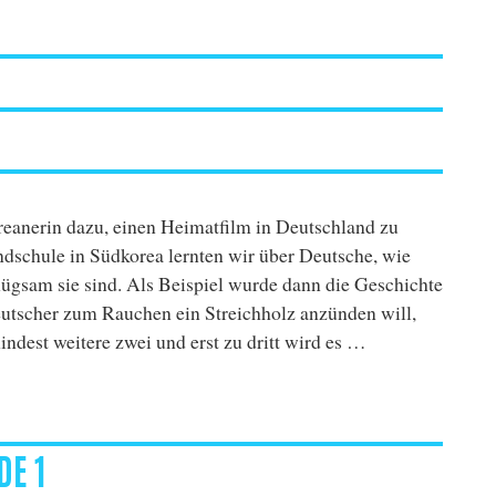
anerin dazu, einen Heimatfilm in Deutschland zu
dschule in Südkorea lernten wir über Deutsche, wie
nügsam sie sind. Als Beispiel wurde dann die Geschichte
eutscher zum Rauchen ein Streichholz anzünden will,
indest weitere zwei und erst zu dritt wird es …
s Fremde“
DE 1