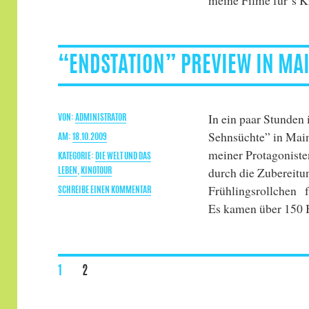
PREVIEW
IN
KÖLN
“ENDSTATION” PREVIEW IN MA
In ein paar Stunden 
AUTOR
ADMINISTRATOR
Sehnsüchte” in Main
VERÖFFENTLICHT
18.10.2009
meiner Protagoniste
AM
KATEGORIEN
DIE WELT UND DAS
durch die Zubereitu
LEBEN
,
KINOTOUR
Frühlingsrollchen f
ZU
SCHREIBE EINEN KOMMENTAR
“ENDSTATION”
Es kamen über 150 B
PREVIEW
IN
MAINZ
SEITE
SEITE
1
2