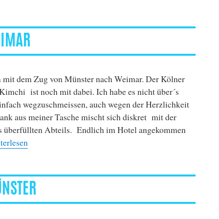
EIMAR
n mit dem Zug von Münster nach Weimar. Der Kölner
imchi ist noch mit dabei. Ich habe es nicht über´s
einfach wegzuschmeissen, auch wegen der Herzlichkeit
tank aus meiner Tasche mischt sich diskret mit der
 überfüllten Abteils. Endlich im Hotel angekommen
ndstation”- Preview in Weimar“
terlesen
ÜNSTER